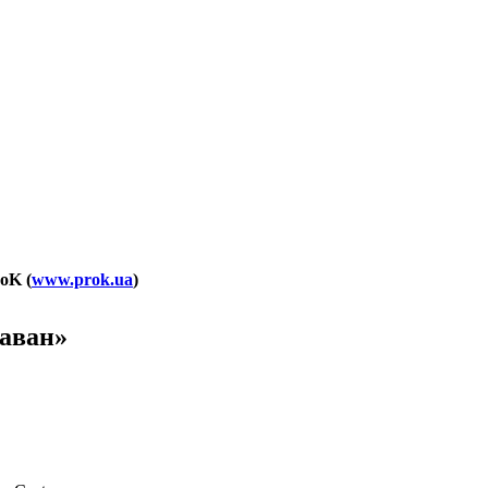
oK (
www.prok.ua
)
раван»