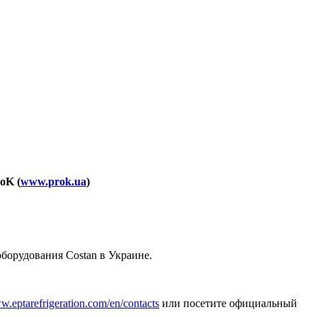
oK (
www.prok.ua
)
борудования Costan в Украине.
ww.eptarefrigeration.com/en/contacts
или посетите официальный