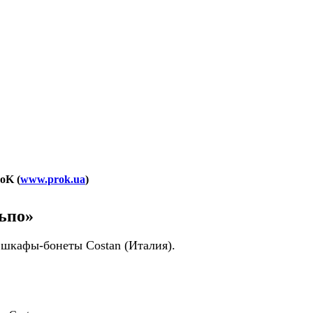
oK (
www.prok.ua
)
льпо»
шкафы-бонеты Costan (Италия).